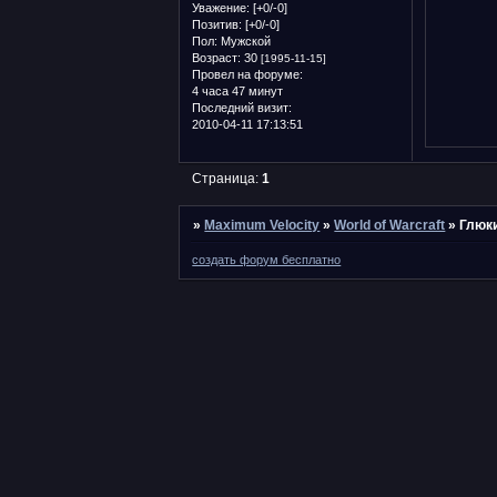
Уважение:
[+0/-0]
Позитив:
[+0/-0]
Пол:
Мужской
Возраст:
30
[1995-11-15]
Провел на форуме:
4 часа 47 минут
Последний визит:
2010-04-11 17:13:51
Страница:
1
»
Maximum Velocity
»
World of Warcraft
»
Глюки
создать форум бесплатно