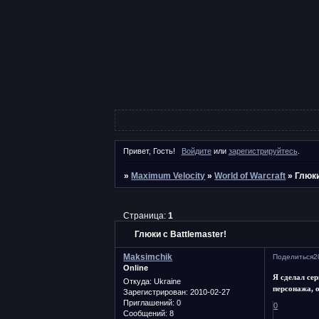
Привет, Гость!
Войдите
или
зарегистрируйтесь
.
»
Maximum Velocity
»
World of Warcraft
»
Глюки
Страница:
1
Глюки с Battlemaster!
Maksimchik
Поделиться
2
Online
Я сделал сер
Откуда:
Ukraine
персонажа, 
Зарегистрирован
: 2010-02-27
Приглашений:
0
0
Сообщений:
8