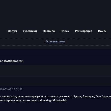
Форум
Участники
Правила
Поиск
Регистрация
Войти
Активные темы
 с Battlemaster!
010-03-03 23:02:47
в локальный, но на том сервере когда хочеш зарегатся на Арати, Альтерас, Око Бури, и 
оно открыло окно, и там пишет: Greetings Maksimchik